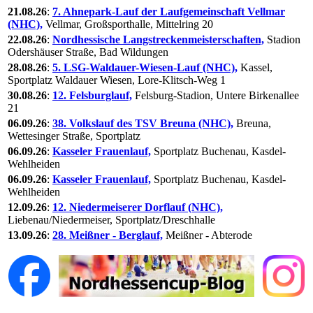
21.08.26
:
7. Ahnepark-Lauf der Laufgemeinschaft Vellmar
(NHC),
Vellmar, Großsporthalle, Mittelring 20
22.08.26
:
Nordhessische Langstreckenmeisterschaften,
Stadion
Odershäuser Straße, Bad Wildungen
28.08.26
:
5. LSG-Waldauer-Wiesen-Lauf (NHC),
Kassel,
Sportplatz Waldauer Wiesen, Lore-Klitsch-Weg 1
30.08.26
:
12. Felsburglauf,
Felsburg-Stadion, Untere Birkenallee
21
06.09.26
:
38. Volkslauf des TSV Breuna (NHC),
Breuna,
Wettesinger Straße, Sportplatz
06.09.26
:
Kasseler Frauenlauf,
Sportplatz Buchenau, Kasdel-
Wehlheiden
06.09.26
:
Kasseler Frauenlauf,
Sportplatz Buchenau, Kasdel-
Wehlheiden
12.09.26
:
12. Niedermeiserer Dorflauf (NHC),
Liebenau/Niedermeiser, Sportplatz/Dreschhalle
13.09.26
:
28. Meißner - Berglauf,
Meißner - Abterode