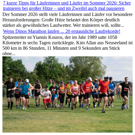
7 kurze Tipps für Läuferinnen und Läufer im Sommer 2026: Sicher
trainieren bei großer Hitze – und im Zweifel auch mal pausieren
Der Sommer 2026 stellt viele Läuferinnen und Läufer vor besondere
Herausforderungen: Große Hitze belastet den Körper deutlich
stärker als gewöhnliches Laufwetter. Wer trainieren will, sollte...
Wenn Dinos Marathon laufen ... 20 erstaunliche Laufrekorde!
Spitzenreiter ist Yiannis Kouros, der im Jahr 1989 satte 1058
Kilometer in sechs Tagen zurücklegte. Kim Allan aus Neuseeland ist
500 km in 86 Stunden, 11 Minuten und 9 Sekunden am Stück
ohne...