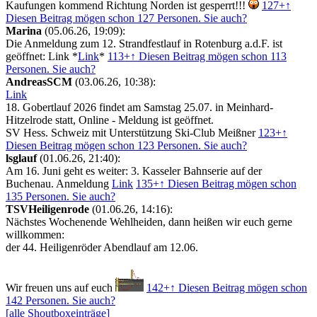
Kaufungen kommend Richtung Norden ist gesperrt!!!
127+
↑
Diesen Beitrag mögen schon 127 Personen. Sie auch?
Marina
(05.06.26, 19:09):
Die Anmeldung zum 12. Strandfestlauf in Rotenburg a.d.F. ist
geöffnet: Link *
Link
*
113+
↑ Diesen Beitrag mögen schon 113
Personen. Sie auch?
AndreasSCM
(03.06.26, 10:38):
Link
18. Gobertlauf 2026 findet am Samstag 25.07. in Meinhard-
Hitzelrode statt, Online - Meldung ist geöffnet.
SV Hess. Schweiz mit Unterstützung Ski-Club Meißner
123+
↑
Diesen Beitrag mögen schon 123 Personen. Sie auch?
lsglauf
(01.06.26, 21:40):
Am 16. Juni geht es weiter: 3. Kasseler Bahnserie auf der
Buchenau. Anmeldung
Link
135+
↑ Diesen Beitrag mögen schon
135 Personen. Sie auch?
TSVHeiligenrode
(01.06.26, 14:16):
Nächstes Wochenende Wehlheiden, dann heißen wir euch gerne
willkommen:
der 44. Heiligenröder Abendlauf am 12.06.
Wir freuen uns auf euch
142+
↑ Diesen Beitrag mögen schon
142 Personen. Sie auch?
[alle Shoutboxeinträge]