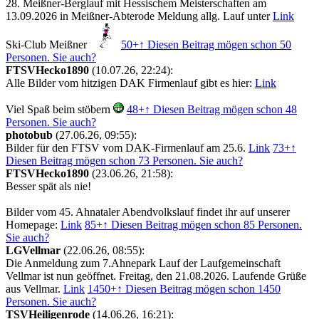
28. Meißner-Berglauf mit Hessischem Meisterschaften am
13.09.2026 in Meißner-Abterode Meldung allg. Lauf unter
Link
Ski-Club Meißner
50+
↑ Diesen Beitrag mögen schon 50
Personen. Sie auch?
FTSVHecko1890
(10.07.26, 22:24):
Alle Bilder vom hitzigen DAK Firmenlauf gibt es hier:
Link
Viel Spaß beim stöbern
48+
↑ Diesen Beitrag mögen schon 48
Personen. Sie auch?
photobub
(27.06.26, 09:55):
Bilder für den FTSV vom DAK-Firmenlauf am 25.6.
Link
73+
↑
Diesen Beitrag mögen schon 73 Personen. Sie auch?
FTSVHecko1890
(23.06.26, 21:58):
Besser spät als nie!
Bilder vom 45. Ahnataler Abendvolkslauf findet ihr auf unserer
Homepage:
Link
85+
↑ Diesen Beitrag mögen schon 85 Personen.
Sie auch?
LGVellmar
(22.06.26, 08:55):
Die Anmeldung zum 7.Ahnepark Lauf der Laufgemeinschaft
Vellmar ist nun geöffnet. Freitag, den 21.08.2026. Laufende Grüße
aus Vellmar.
Link
1450+
↑ Diesen Beitrag mögen schon 1450
Personen. Sie auch?
TSVHeiligenrode
(14.06.26, 16:21):