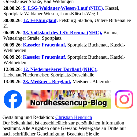
Odershäuser Straße, Bad Wildungen
28.08.26
:
5. LSG-Waldauer-Wiesen-Lauf (NHC),
Kassel,
Sportplatz Waldauer Wiesen, Lore-Klitsch-Weg 1
30.08.26
:
12. Felsburglauf,
Felsburg-Stadion, Untere Birkenallee
21
06.09.26
:
38. Volkslauf des TSV Breuna (NHC),
Breuna,
Wettesinger Straße, Sportplatz
06.09.26
:
Kasseler Frauenlauf,
Sportplatz Buchenau, Kasdel-
Wehlheiden
06.09.26
:
Kasseler Frauenlauf,
Sportplatz Buchenau, Kasdel-
Wehlheiden
12.09.26
:
12. Niedermeiserer Dorflauf (NHC),
Liebenau/Niedermeiser, Sportplatz/Dreschhalle
13.09.26
:
28. Meißner - Berglauf,
Meißner - Abterode
Gestaltung und Redaktion:
Christian Hendrich
Der Seiteninhalt ist ausschließlich zur persönlichen Information
bestimmt. Alle Angaben ohne Gewähr. Weitergabe an Dritte nur
nach schriftlicher Genehmigung. Beachten Sie die