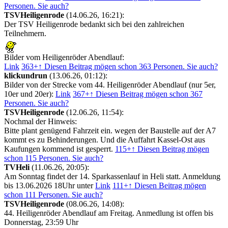
Personen. Sie auch?
TSVHeiligenrode
(14.06.26, 16:21):
Der TSV Heiligenrode bedankt sich bei den zahlreichen
Teilnehmern.
Bilder vom Heiligenröder Abendlauf:
Link
363+
↑ Diesen Beitrag mögen schon 363 Personen. Sie auch?
klickundrun
(13.06.26, 01:12):
Bilder von der Strecke vom 44. Heiligenröder Abendlauf (nur 5er,
10er und 20er):
Link
367+
↑ Diesen Beitrag mögen schon 367
Personen. Sie auch?
TSVHeiligenrode
(12.06.26, 11:54):
Nochmal der Hinweis:
Bitte plant genügend Fahrzeit ein. wegen der Baustelle auf der A7
kommt es zu Behinderungen. Und die Auffahrt Kassel-Ost aus
Kaufungen kommend ist gesperrt.
115+
↑ Diesen Beitrag mögen
schon 115 Personen. Sie auch?
TVHeli
(11.06.26, 20:05):
Am Sonntag findet der 14. Sparkassenlauf in Heli statt. Anmeldung
bis 13.06.2026 18Uhr unter
Link
111+
↑ Diesen Beitrag mögen
schon 111 Personen. Sie auch?
TSVHeiligenrode
(08.06.26, 14:08):
44. Heiligenröder Abendlauf am Freitag. Anmedlung ist offen bis
Donnerstag, 23:59 Uhr