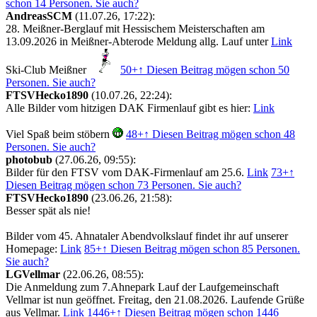
schon 14 Personen. Sie auch?
AndreasSCM
(11.07.26, 17:22):
28. Meißner-Berglauf mit Hessischem Meisterschaften am
13.09.2026 in Meißner-Abterode Meldung allg. Lauf unter
Link
Ski-Club Meißner
50+
↑ Diesen Beitrag mögen schon 50
Personen. Sie auch?
FTSVHecko1890
(10.07.26, 22:24):
Alle Bilder vom hitzigen DAK Firmenlauf gibt es hier:
Link
Viel Spaß beim stöbern
48+
↑ Diesen Beitrag mögen schon 48
Personen. Sie auch?
photobub
(27.06.26, 09:55):
Bilder für den FTSV vom DAK-Firmenlauf am 25.6.
Link
73+
↑
Diesen Beitrag mögen schon 73 Personen. Sie auch?
FTSVHecko1890
(23.06.26, 21:58):
Besser spät als nie!
Bilder vom 45. Ahnataler Abendvolkslauf findet ihr auf unserer
Homepage:
Link
85+
↑ Diesen Beitrag mögen schon 85 Personen.
Sie auch?
LGVellmar
(22.06.26, 08:55):
Die Anmeldung zum 7.Ahnepark Lauf der Laufgemeinschaft
Vellmar ist nun geöffnet. Freitag, den 21.08.2026. Laufende Grüße
aus Vellmar.
Link
1446+
↑ Diesen Beitrag mögen schon 1446