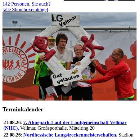
142 Personen. Sie auch?
[alle Shoutboxeinträge]
Terminkalender
21.08.26
:
7. Ahnepark-Lauf der Laufgemeinschaft Vellmar
(NHC),
Vellmar, Großsporthalle, Mittelring 20
22.08.26
:
Nordhessische Langstreckenmeisterschaften,
Stadion