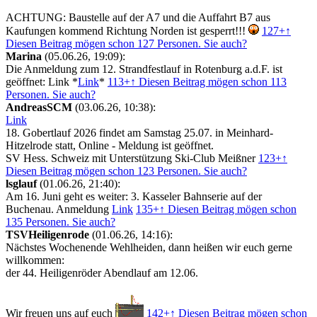
ACHTUNG: Baustelle auf der A7 und die Auffahrt B7 aus
Kaufungen kommend Richtung Norden ist gesperrt!!!
127+
↑
Diesen Beitrag mögen schon 127 Personen. Sie auch?
Marina
(05.06.26, 19:09):
Die Anmeldung zum 12. Strandfestlauf in Rotenburg a.d.F. ist
geöffnet: Link *
Link
*
113+
↑ Diesen Beitrag mögen schon 113
Personen. Sie auch?
AndreasSCM
(03.06.26, 10:38):
Link
18. Gobertlauf 2026 findet am Samstag 25.07. in Meinhard-
Hitzelrode statt, Online - Meldung ist geöffnet.
SV Hess. Schweiz mit Unterstützung Ski-Club Meißner
123+
↑
Diesen Beitrag mögen schon 123 Personen. Sie auch?
lsglauf
(01.06.26, 21:40):
Am 16. Juni geht es weiter: 3. Kasseler Bahnserie auf der
Buchenau. Anmeldung
Link
135+
↑ Diesen Beitrag mögen schon
135 Personen. Sie auch?
TSVHeiligenrode
(01.06.26, 14:16):
Nächstes Wochenende Wehlheiden, dann heißen wir euch gerne
willkommen:
der 44. Heiligenröder Abendlauf am 12.06.
Wir freuen uns auf euch
142+
↑ Diesen Beitrag mögen schon