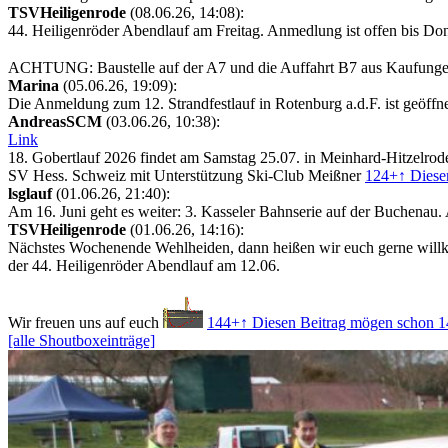
TSVHeiligenrode
(08.06.26, 14:08):
44. Heiligenröder Abendlauf am Freitag. Anmedlung ist offen bis Do
ACHTUNG: Baustelle auf der A7 und die Auffahrt B7 aus Kaufunge
Marina
(05.06.26, 19:09):
Die Anmeldung zum 12. Strandfestlauf in Rotenburg a.d.F. ist geöffne
AndreasSCM
(03.06.26, 10:38):
Link
18. Gobertlauf 2026 findet am Samstag 25.07. in Meinhard-Hitzelrode 
SV Hess. Schweiz mit Unterstützung Ski-Club Meißner
124+
↑ Diese
lsglauf
(01.06.26, 21:40):
Am 16. Juni geht es weiter: 3. Kasseler Bahnserie auf der Buchena
TSVHeiligenrode
(01.06.26, 14:16):
Nächstes Wochenende Wehlheiden, dann heißen wir euch gerne wil
der 44. Heiligenröder Abendlauf am 12.06.
Wir freuen uns auf euch
144+
↑ Diesen Beitrag mögen schon 1
[alle Shoutboxeinträge]