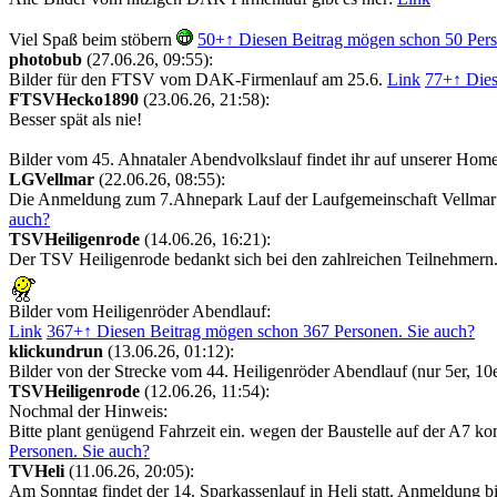
Viel Spaß beim stöbern
50+
↑ Diesen Beitrag mögen schon 50 Pers
photobub
(27.06.26, 09:55):
Bilder für den FTSV vom DAK-Firmenlauf am 25.6.
Link
77+
↑ Die
FTSVHecko1890
(23.06.26, 21:58):
Besser spät als nie!
Bilder vom 45. Ahnataler Abendvolkslauf findet ihr auf unserer Hom
LGVellmar
(22.06.26, 08:55):
Die Anmeldung zum 7.Ahnepark Lauf der Laufgemeinschaft Vellmar is
auch?
TSVHeiligenrode
(14.06.26, 16:21):
Der TSV Heiligenrode bedankt sich bei den zahlreichen Teilnehmern
Bilder vom Heiligenröder Abendlauf:
Link
367+
↑ Diesen Beitrag mögen schon 367 Personen. Sie auch?
klickundrun
(13.06.26, 01:12):
Bilder von der Strecke vom 44. Heiligenröder Abendlauf (nur 5er, 10
TSVHeiligenrode
(12.06.26, 11:54):
Nochmal der Hinweis:
Bitte plant genügend Fahrzeit ein. wegen der Baustelle auf der A7 
Personen. Sie auch?
TVHeli
(11.06.26, 20:05):
Am Sonntag findet der 14. Sparkassenlauf in Heli statt. Anmeldung 