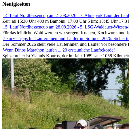
Neuigkeiten
14. Lauf Nordhessencup am 21.08.2026 - 7. Ahnepark-Lauf der Lau
Zeit: ab 15:30 Uhr 400 m Bambini: 17:00 Uhr 5 km: 18:45 Uhr 17,3
15. Lauf Nordhessencup am 28.08.2026 - 5. LSG-Waldauer-Wiesen-
Für das leibliche Wohl werden wir sorgen: Kuchen, Kochwurst und k
7 kurze Tipps für Läuferinnen und Läufer im Sommer 2026: Sicher tr
Der Sommer 2026 stellt viele Läuferinnen und Läufer vor besondere He
Wenn Dinos Marathon laufen ... 20 erstaunliche Laufrekorde!
Spitzenreiter ist Yiannis Kouros, der im Jahr 1989 satte 1058 Kilom