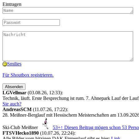
Eintragen
Smilies
Für Shoutbox registrieren.
LGVellmar
(03.08.26, 12:33):
Technik, läuft. Erste Besprechung ist rum. 7. Ahnepark Lauf der Lau
Sie auch?
AndreasSCM
(11.07.26, 17:22):
28. Meißner-Berglauf mit Hessischem Meisterschaften am 13.09.202
Ski-Club Meißner
53+
↑ Diesen Beitrag mögen schon 53 Perso
FTSVHecko1890
(10.07.26, 22:24):
Alle Bilder vom hitzigen DAK Firmenlauf gibt es hier:
Link