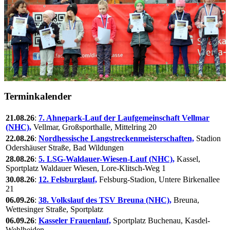
Terminkalender
21.08.26
:
7. Ahnepark-Lauf der Laufgemeinschaft Vellmar
(NHC),
Vellmar, Großsporthalle, Mittelring 20
22.08.26
:
Nordhessische Langstreckenmeisterschaften,
Stadion
Odershäuser Straße, Bad Wildungen
28.08.26
:
5. LSG-Waldauer-Wiesen-Lauf (NHC),
Kassel,
Sportplatz Waldauer Wiesen, Lore-Klitsch-Weg 1
30.08.26
:
12. Felsburglauf,
Felsburg-Stadion, Untere Birkenallee
21
06.09.26
:
38. Volkslauf des TSV Breuna (NHC),
Breuna,
Wettesinger Straße, Sportplatz
06.09.26
:
Kasseler Frauenlauf,
Sportplatz Buchenau, Kasdel-
Wehlheiden