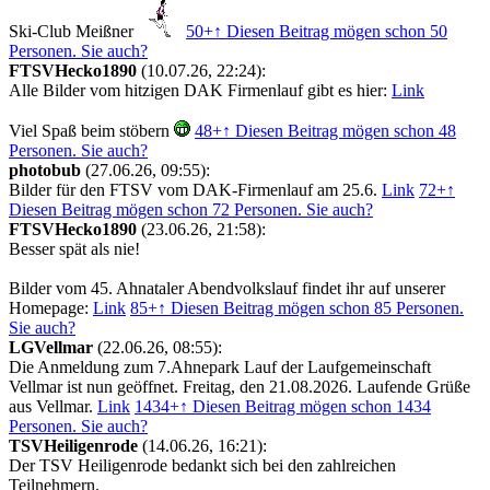
Ski-Club Meißner
50+
↑ Diesen Beitrag mögen schon 50
Personen. Sie auch?
FTSVHecko1890
(10.07.26, 22:24):
Alle Bilder vom hitzigen DAK Firmenlauf gibt es hier:
Link
Viel Spaß beim stöbern
48+
↑ Diesen Beitrag mögen schon 48
Personen. Sie auch?
photobub
(27.06.26, 09:55):
Bilder für den FTSV vom DAK-Firmenlauf am 25.6.
Link
72+
↑
Diesen Beitrag mögen schon 72 Personen. Sie auch?
FTSVHecko1890
(23.06.26, 21:58):
Besser spät als nie!
Bilder vom 45. Ahnataler Abendvolkslauf findet ihr auf unserer
Homepage:
Link
85+
↑ Diesen Beitrag mögen schon 85 Personen.
Sie auch?
LGVellmar
(22.06.26, 08:55):
Die Anmeldung zum 7.Ahnepark Lauf der Laufgemeinschaft
Vellmar ist nun geöffnet. Freitag, den 21.08.2026. Laufende Grüße
aus Vellmar.
Link
1434+
↑ Diesen Beitrag mögen schon 1434
Personen. Sie auch?
TSVHeiligenrode
(14.06.26, 16:21):
Der TSV Heiligenrode bedankt sich bei den zahlreichen
Teilnehmern.