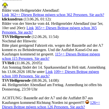
Bilder vom Heiligenröder Abendlauf:
Link
362+
↑ Diesen Beitrag mögen schon 362 Personen. Sie auch?
klickundrun
(13.06.26, 01:12):
Bilder von der Strecke vom 44. Heiligenröder Abendlauf (nur 5er,
10er und 20er):
Link
365+
↑ Diesen Beitrag mögen schon 365
Personen. Sie auch?
TSVHeiligenrode
(12.06.26, 11:54):
Nochmal der Hinweis:
Bitte plant genügend Fahrzeit ein. wegen der Baustelle auf der A7
kommt es zu Behinderungen. Und die Auffahrt Kassel-Ost aus
Kaufungen kommend ist gesperrt.
115+
↑ Diesen Beitrag mögen
schon 115 Personen. Sie auch?
TVHeli
(11.06.26, 20:05):
Am Sonntag findet der 14. Sparkassenlauf in Heli statt. Anmeldung
bis 13.06.2026 18Uhr unter
Link
109+
↑ Diesen Beitrag mögen
schon 109 Personen. Sie auch?
TSVHeiligenrode
(08.06.26, 14:08):
44. Heiligenröder Abendlauf am Freitag. Anmedlung ist offen bis
Donnerstag, 23:59 Uhr
ACHTUNG: Baustelle auf der A7 und die Auffahrt B7 aus
Kaufungen kommend Richtung Norden ist gesperrt!!!
126+
↑
Diesen Beitrag mögen schon 126 Personen. Sie auch?