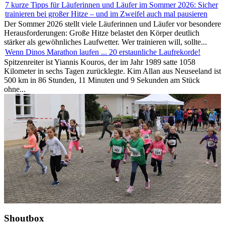
7 kurze Tipps für Läuferinnen und Läufer im Sommer 2026: Sicher
trainieren bei großer Hitze – und im Zweifel auch mal pausieren
Der Sommer 2026 stellt viele Läuferinnen und Läufer vor besondere
Herausforderungen: Große Hitze belastet den Körper deutlich
stärker als gewöhnliches Laufwetter. Wer trainieren will, sollte...
Wenn Dinos Marathon laufen ... 20 erstaunliche Laufrekorde!
Spitzenreiter ist Yiannis Kouros, der im Jahr 1989 satte 1058
Kilometer in sechs Tagen zurücklegte. Kim Allan aus Neuseeland ist
500 km in 86 Stunden, 11 Minuten und 9 Sekunden am Stück
ohne...
Shoutbox