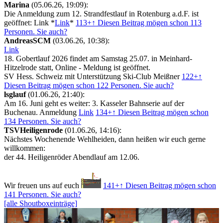
Marina
(05.06.26, 19:09):
Die Anmeldung zum 12. Strandfestlauf in Rotenburg a.d.F. ist
geöffnet: Link *
Link
*
113+
↑ Diesen Beitrag mögen schon 113
Personen. Sie auch?
AndreasSCM
(03.06.26, 10:38):
Link
18. Gobertlauf 2026 findet am Samstag 25.07. in Meinhard-
Hitzelrode statt, Online - Meldung ist geöffnet.
SV Hess. Schweiz mit Unterstützung Ski-Club Meißner
122+
↑
Diesen Beitrag mögen schon 122 Personen. Sie auch?
lsglauf
(01.06.26, 21:40):
Am 16. Juni geht es weiter: 3. Kasseler Bahnserie auf der
Buchenau. Anmeldung
Link
134+
↑ Diesen Beitrag mögen schon
134 Personen. Sie auch?
TSVHeiligenrode
(01.06.26, 14:16):
Nächstes Wochenende Wehlheiden, dann heißen wir euch gerne
willkommen:
der 44. Heiligenröder Abendlauf am 12.06.
Wir freuen uns auf euch
141+
↑ Diesen Beitrag mögen schon
141 Personen. Sie auch?
[alle Shoutboxeinträge]