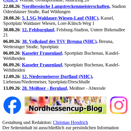
22.08.26
:
Nordhessische Langstreckenmeisterschaften,
Stadion
Odershäuser Straße, Bad Wildungen
28.08.26
:
5. LSG-Waldauer-Wiesen-Lauf (NHC),
Kassel,
Sportplatz Waldauer Wiesen, Lore-Klitsch-Weg 1
30.08.26
:
12. Felsburglauf,
Felsburg-Stadion, Untere Birkenallee
21
06.09.26
:
38. Volkslauf des TSV Breuna (NHC),
Breuna,
Wettesinger Straße, Sportplatz
06.09.26
:
Kasseler Frauenlauf,
Sportplatz Buchenau, Kasdel-
Wehlheiden
06.09.26
:
Kasseler Frauenlauf,
Sportplatz Buchenau, Kasdel-
Wehlheiden
12.09.26
:
12. Niedermeiserer Dorflauf (NHC),
Liebenau/Niedermeiser, Sportplatz/Dreschhalle
13.09.26
:
28. Meißner - Berglauf,
Meißner - Abterode
Gestaltung und Redaktion:
Christian Hendrich
Der Seiteninhalt ist ausschließlich zur persönlichen Information