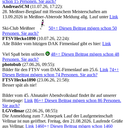
schon 15 Personen. Sie auch?
AndreasSCM
(11.07.26, 17:22):
28. Meißner-Berglauf mit Hessischem Meisterschaften am
13.09.2026 in Meißner-Abterode Meldung allg. Lauf unter
Link
Ski-Club Meißner
50+
↑ Diesen Beitrag mögen schon 50
Personen. Sie auch?
FTSVHecko1890
(10.07.26, 22:24):
Alle Bilder vom hitzigen DAK Firmenlauf gibt es hier:
Link
Viel Spaß beim stöbern
48+
↑ Diesen Beitrag mögen schon 48
Personen. Sie auch?
photobub
(27.06.26, 09:55):
Bilder für den FTSV vom DAK-Firmenlauf am 25.6.
Link
74+
↑
Diesen Beitrag mögen schon 74 Personen. Sie auch?
FTSVHecko1890
(23.06.26, 21:58):
Besser spät als nie!
Bilder vom 45. Ahnataler Abendvolkslauf findet ihr auf unserer
Homepage:
Link
86+
↑ Diesen Beitrag mögen schon 86 Personen.
Sie auch?
LGVellmar
(22.06.26, 08:55):
Die Anmeldung zum 7.Ahnepark Lauf der Laufgemeinschaft
Vellmar ist nun geöffnet. Freitag, den 21.08.2026. Laufende Grüße
aus Vellmar.
Link
1460+
↑ Diesen Beitrag mögen schon 1460