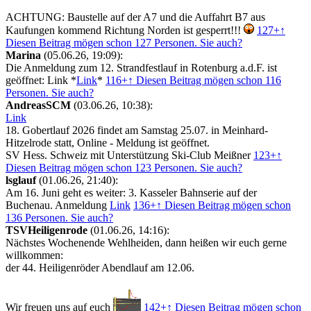
ACHTUNG: Baustelle auf der A7 und die Auffahrt B7 aus
Kaufungen kommend Richtung Norden ist gesperrt!!!
127+
↑
Diesen Beitrag mögen schon 127 Personen. Sie auch?
Marina
(05.06.26, 19:09):
Die Anmeldung zum 12. Strandfestlauf in Rotenburg a.d.F. ist
geöffnet: Link *
Link
*
116+
↑ Diesen Beitrag mögen schon 116
Personen. Sie auch?
AndreasSCM
(03.06.26, 10:38):
Link
18. Gobertlauf 2026 findet am Samstag 25.07. in Meinhard-
Hitzelrode statt, Online - Meldung ist geöffnet.
SV Hess. Schweiz mit Unterstützung Ski-Club Meißner
123+
↑
Diesen Beitrag mögen schon 123 Personen. Sie auch?
lsglauf
(01.06.26, 21:40):
Am 16. Juni geht es weiter: 3. Kasseler Bahnserie auf der
Buchenau. Anmeldung
Link
136+
↑ Diesen Beitrag mögen schon
136 Personen. Sie auch?
TSVHeiligenrode
(01.06.26, 14:16):
Nächstes Wochenende Wehlheiden, dann heißen wir euch gerne
willkommen:
der 44. Heiligenröder Abendlauf am 12.06.
Wir freuen uns auf euch
142+
↑ Diesen Beitrag mögen schon