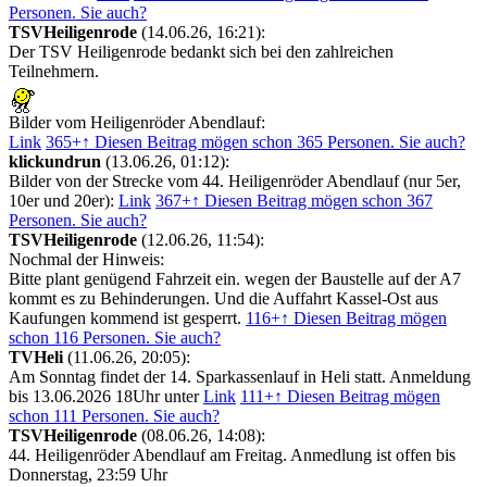
Personen. Sie auch?
TSVHeiligenrode
(14.06.26, 16:21):
Der TSV Heiligenrode bedankt sich bei den zahlreichen
Teilnehmern.
Bilder vom Heiligenröder Abendlauf:
Link
365+
↑ Diesen Beitrag mögen schon 365 Personen. Sie auch?
klickundrun
(13.06.26, 01:12):
Bilder von der Strecke vom 44. Heiligenröder Abendlauf (nur 5er,
10er und 20er):
Link
367+
↑ Diesen Beitrag mögen schon 367
Personen. Sie auch?
TSVHeiligenrode
(12.06.26, 11:54):
Nochmal der Hinweis:
Bitte plant genügend Fahrzeit ein. wegen der Baustelle auf der A7
kommt es zu Behinderungen. Und die Auffahrt Kassel-Ost aus
Kaufungen kommend ist gesperrt.
116+
↑ Diesen Beitrag mögen
schon 116 Personen. Sie auch?
TVHeli
(11.06.26, 20:05):
Am Sonntag findet der 14. Sparkassenlauf in Heli statt. Anmeldung
bis 13.06.2026 18Uhr unter
Link
111+
↑ Diesen Beitrag mögen
schon 111 Personen. Sie auch?
TSVHeiligenrode
(08.06.26, 14:08):
44. Heiligenröder Abendlauf am Freitag. Anmedlung ist offen bis
Donnerstag, 23:59 Uhr