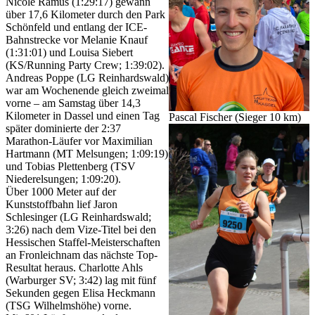
Nicole Ramus (1:29:17) gewann
über 17,6 Kilometer durch den Park
Schönfeld und entlang der ICE-
Bahnstrecke vor Melanie Knauf
(1:31:01) und Louisa Siebert
(KS/Running Party Crew; 1:39:02).
Andreas Poppe (LG Reinhardswald)
war am Wochenende gleich zweimal
vorne – am Samstag über 14,3
Kilometer in Dassel und einen Tag
Pascal Fischer (Sieger 10 km)
später dominierte der 2:37
Marathon-Läufer vor Maximilian
Hartmann (MT Melsungen; 1:09:19)
und Tobias Plettenberg (TSV
Niederelsungen; 1:09:20).
Über 1000 Meter auf der
Kunststoffbahn lief Jaron
Schlesinger (LG Reinhardswald;
3:26) nach dem Vize-Titel bei den
Hessischen Staffel-Meisterschaften
an Fronleichnam das nächste Top-
Resultat heraus. Charlotte Ahls
(Warburger SV; 3:42) lag mit fünf
Sekunden gegen Elisa Heckmann
(TSG Wilhelmshöhe) vorne.