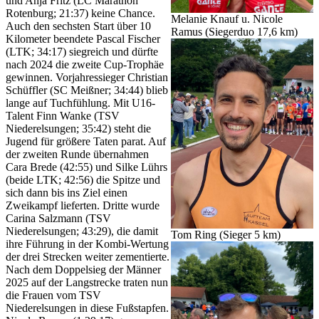
und Anja Fritz (LC Marathon
Rotenburg; 21:37) keine Chance.
Melanie Knauf u. Nicole
Auch den sechsten Start über 10
Ramus (Siegerduo 17,6 km)
Kilometer beendete Pascal Fischer
(LTK; 34:17) siegreich und dürfte
nach 2024 die zweite Cup-Trophäe
gewinnen. Vorjahressieger Christian
Schüffler (SC Meißner; 34:44) blieb
lange auf Tuchfühlung. Mit U16-
Talent Finn Wanke (TSV
Niederelsungen; 35:42) steht die
Jugend für größere Taten parat. Auf
der zweiten Runde übernahmen
Cara Brede (42:55) und Silke Lührs
(beide LTK; 42:56) die Spitze und
sich dann bis ins Ziel einen
Zweikampf lieferten. Dritte wurde
Carina Salzmann (TSV
Niederelsungen; 43:29), die damit
Tom Ring (Sieger 5 km)
ihre Führung in der Kombi-Wertung
der drei Strecken weiter zementierte.
Nach dem Doppelsieg der Männer
2025 auf der Langstrecke traten nun
die Frauen vom TSV
Niederelsungen in diese Fußstapfen.