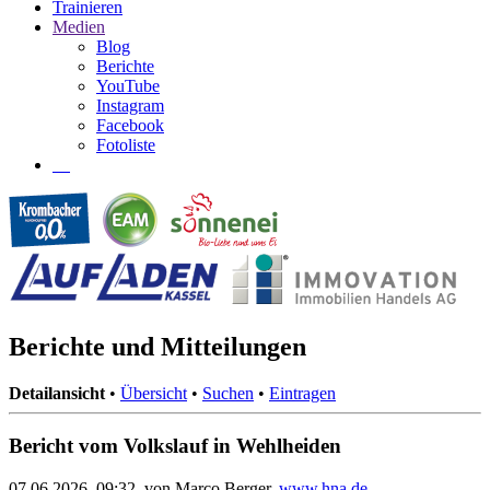
Trainieren
Medien
Blog
Berichte
YouTube
Instagram
Facebook
Fotoliste
Berichte und Mitteilungen
Detailansicht
•
Übersicht
•
Suchen
•
Eintragen
Bericht vom Volkslauf in Wehlheiden
07.06.2026, 09:32, von Marco Berger,
www.hna.de