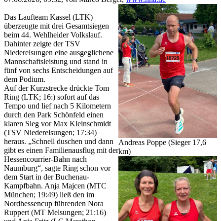
Das Laufteam Kassel (LTK)
überzeugte mit drei Gesamtsiegen
beim 44. Wehlheider Volkslauf.
Dahinter zeigte der TSV
Niederelsungen eine ausgeglichene
Mannschaftsleistung und stand in
fünf von sechs Entscheidungen auf
dem Podium.
Auf der Kurzstrecke drückte Tom
Ring (LTK; 16:) sofort auf das
Tempo und lief nach 5 Kilometern
durch den Park Schönfeld einen
klaren Sieg vor Max Kleinschmidt
(TSV Niederelsungen; 17:34)
heraus. „Schnell duschen und dann
Andreas Poppe (Sieger 17,6
gibt es einen Familienausflug mit der
km)
Hessencourrier-Bahn nach
Naumburg“, sagte Ring schon vor
dem Start in der Buchenau-
Kampfbahn. Anja Majcen (MTC
München; 19:49) ließ den im
Nordhessencup führenden Nora
Ruppert (MT Melsungen; 21:16)