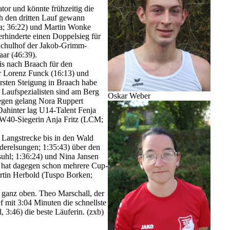
tor und könnte frühzeitig die
h den dritten Lauf gewann
la; 36:22) und Martin Wonke
rhinderte einen Doppelsieg für
Schulhof der Jakob-Grimm-
aar (46:39).
is nach Braach für den
r Lorenz Funck (16:13) und
sten Steigung in Braach habe
 Laufspezialisten sind am Berg
Oskar Weber
agegen gelang Nora Ruppert
Dahinter lag U14-Talent Fenja
 W40-Siegerin Anja Fritz (LCM;
n Langstrecke bis in den Wald
derelsungen; 1:35:43) über den
uhl; 1:36:24) und Nina Jansen
 hat dagegen schon mehrere Cup-
rtin Herbold (Tuspo Borken;
ganz oben. Theo Marschall, der
 mit 3:04 Minuten die schnellste
3:46) die beste Läuferin. (zxb)