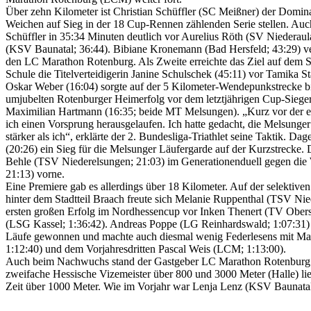
Über zehn Kilometer ist Christian Schüffler (SC Meißner) der Domina
Weichen auf Sieg in der 18 Cup-Rennen zählenden Serie stellen. Auc
Schüffler in 35:34 Minuten deutlich vor Aurelius Röth (SV Niederau
(KSV Baunatal; 36:44). Bibiane Kronemann (Bad Hersfeld; 43:29) ve
den LC Marathon Rotenburg. Als Zweite erreichte das Ziel auf dem 
Schule die Titelverteidigerin Janine Schulschek (45:11) vor Tamika St
Oskar Weber (16:04) sorgte auf der 5 Kilometer-Wendepunkstrecke b
umjubelten Rotenburger Heimerfolg vor dem letztjährigen Cup-Siege
Maximilian Hartmann (16:35; beide MT Melsungen). „Kurz vor der er
ich einen Vorsprung herausgelaufen. Ich hatte gedacht, die Melsunger
stärker als ich“, erklärte der 2. Bundesliga-Triathlet seine Taktik. D
(20:26) ein Sieg für die Melsunger Läufergarde auf der Kurzstrecke. 
Behle (TSV Niederelsungen; 21:03) im Generationenduell gegen die
21:13) vorne.
Eine Premiere gab es allerdings über 18 Kilometer. Auf der selektive
hinter dem Stadtteil Braach freute sich Melanie Ruppenthal (TSV Nie
ersten großen Erfolg im Nordhessencup vor Inken Thenert (TV Obers
(LSG Kassel; 1:36:42). Andreas Poppe (LG Reinhardswald; 1:07:31)
Läufe gewonnen und machte auch diesmal wenig Federlesens mit Ma
1:12:40) und dem Vorjahresdritten Pascal Weis (LCM; 1:13:00).
Auch beim Nachwuchs stand der Gastgeber LC Marathon Rotenburg 
zweifache Hessische Vizemeister über 800 und 3000 Meter (Halle) lief
Zeit über 1000 Meter. Wie im Vorjahr war Lenja Lenz (KSV Baunatal, 